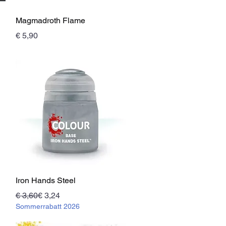
Schnellansicht
Magmadroth Flame
Preis
€ 5,90
Schnellansicht
Iron Hands Steel
Standardpreis
Sale-Preis
€ 3,60
€ 3,24
Sommerrabatt 2026