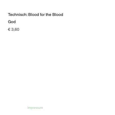
Schnellansicht
Technisch: Blood for the Blood
God
Preis
€ 3,60
Impressum