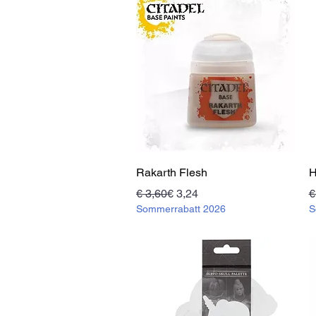
Schnellansicht
Rakarth Flesh
H
Standardpreis
Sale-Preis
S
S
€ 3,60
€ 3,24
€
Sommerrabatt 2026
S