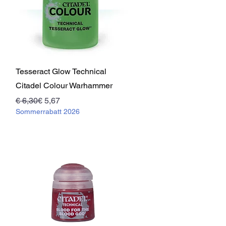
Schnellansicht
Tesseract Glow Technical
Citadel Colour Warhammer
Standardpreis
Sale-Preis
€ 6,30
€ 5,67
Sommerrabatt 2026