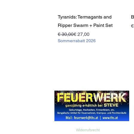
Schnellansicht
Tyranids: Termagants and
B
Ripper Swarm + Paint Set
P
€
Standardpreis
Sale-Preis
€ 30,00
€ 27,00
Sommerrabatt 2026
Widerrufsrecht