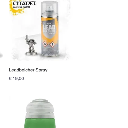
Schnellansicht
Leadbelcher Spray
Preis
€ 19,00