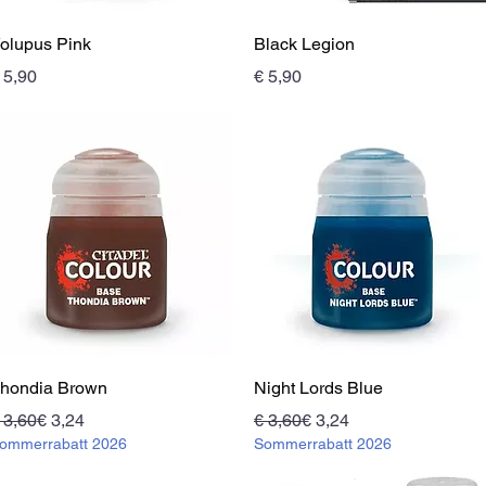
Schnellansicht
Schnellansicht
olupus Pink
Black Legion
reis
Preis
 5,90
€ 5,90
Schnellansicht
Schnellansicht
hondia Brown
Night Lords Blue
tandardpreis
ale-Preis
Standardpreis
Sale-Preis
 3,60
€ 3,24
€ 3,60
€ 3,24
ommerrabatt 2026
Sommerrabatt 2026