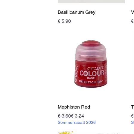
Schnellansicht
Basilicanum Grey
V
Preis
P
€ 5,90
€
Schnellansicht
Mephiston Red
T
Standardpreis
Sale-Preis
S
S
€ 3,60
€ 3,24
€
Sommerrabatt 2026
S