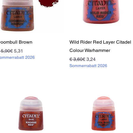
Schnellansicht
Schnellansicht
oombull Brown
Wild Rider Red Layer Citadel
Colour Warhammer
tandardpreis
ale-Preis
 5,90
€ 5,31
ommerrabatt 2026
Standardpreis
Sale-Preis
€ 3,60
€ 3,24
Sommerrabatt 2026