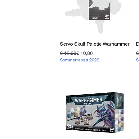
Schnellansicht
Servo Skull Palette Warhammer
D
Standardpreis
Sale-Preis
S
S
€ 12,00
€ 10,80
€
Sommerrabatt 2026
S