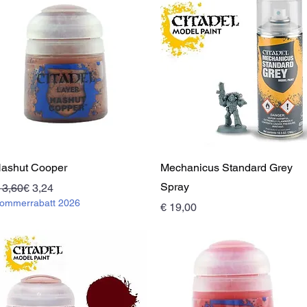
Schnellansicht
Schnellansicht
ashut Cooper
Mechanicus Standard Grey
Spray
tandardpreis
ale-Preis
 3,60
€ 3,24
ommerrabatt 2026
Preis
€ 19,00