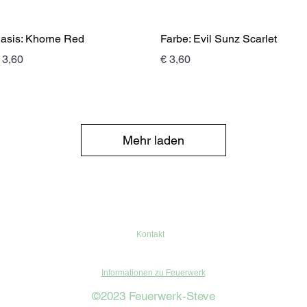
Schnellansicht
Schnellansicht
asis: Khorne Red
Farbe: Evil Sunz Scarlet
reis
Preis
 3,60
€ 3,60
Mehr laden
Kontakt
Informationen zu Feuerwerk
©2023 Feuerwerk-Steve