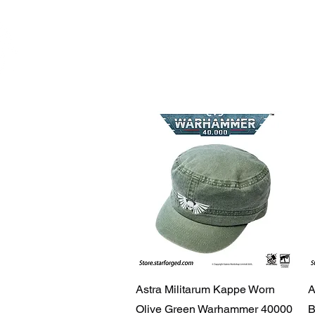
Feuerwerk-St
Feuerwerk für jeden Anlass
Schnellansicht
Astra Militarum Kappe Worn
A
Olive Green Warhammer 40000
B