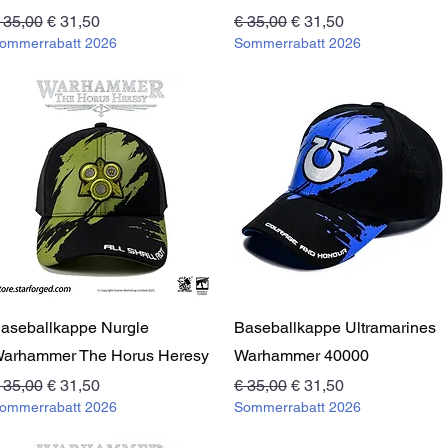
tandardpreis
Sale-Preis
Standardpreis
Sale-Preis
 35,00
€ 31,50
€ 35,00
€ 31,50
ommerrabatt 2026
Sommerrabatt 2026
Schnellansicht
Schnellansicht
aseballkappe Nurgle
Baseballkappe Ultramarines
arhammer The Horus Heresy
Warhammer 40000
tandardpreis
Sale-Preis
Standardpreis
Sale-Preis
 35,00
€ 31,50
€ 35,00
€ 31,50
ommerrabatt 2026
Sommerrabatt 2026