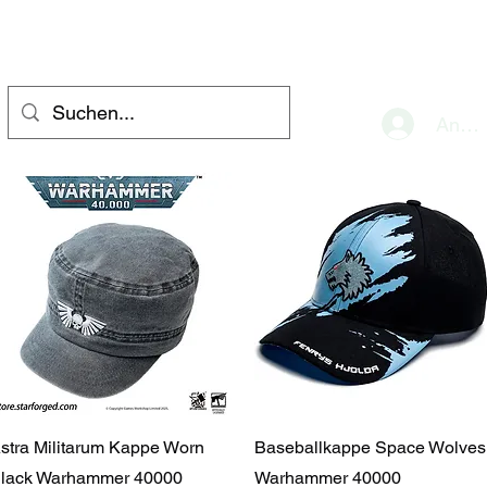
eve
Anme
Schnellansicht
Schnellansicht
stra Militarum Kappe Worn
Baseballkappe Space Wolves
lack Warhammer 40000
Warhammer 40000