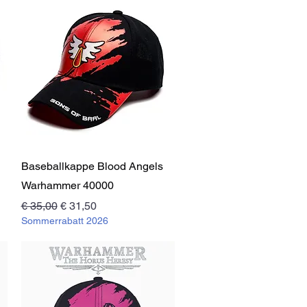
Schnellansicht
Baseballkappe Blood Angels
Warhammer 40000
Standardpreis
Sale-Preis
€ 35,00
€ 31,50
Sommerrabatt 2026