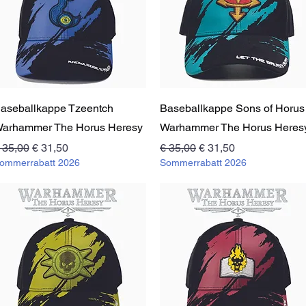
Schnellansicht
Schnellansicht
aseballkappe Tzeentch
Baseballkappe Sons of Horus
arhammer The Horus Heresy
Warhammer The Horus Heres
tandardpreis
Sale-Preis
Standardpreis
Sale-Preis
 35,00
€ 31,50
€ 35,00
€ 31,50
ommerrabatt 2026
Sommerrabatt 2026