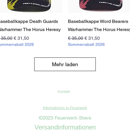
Schnellansicht
Schnellansicht
aseballkappe Death Guards
Baseballkappe Word Bearers
arhammer The Horus Heresy
Warhammer The Horus Heres
tandardpreis
Sale-Preis
Standardpreis
Sale-Preis
 35,00
€ 31,50
€ 35,00
€ 31,50
ommerrabatt 2026
Sommerrabatt 2026
Mehr laden
Kontakt
Informationen zu Feuerwerk
©2023 Feuerwerk-Steve
Versandinformationen