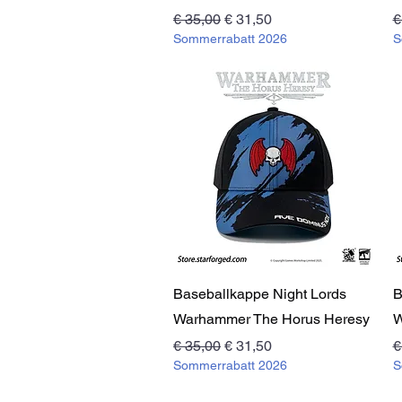
Standardpreis
Sale-Preis
S
€ 35,00
€ 31,50
€
Sommerrabatt 2026
S
Schnellansicht
Baseballkappe Night Lords
B
Warhammer The Horus Heresy
W
Standardpreis
Sale-Preis
S
€ 35,00
€ 31,50
€
Sommerrabatt 2026
S