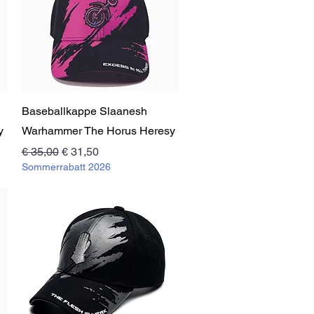
Schnellansicht
Baseballkappe Slaanesh
y
Warhammer The Horus Heresy
Standardpreis
Sale-Preis
€ 35,00
€ 31,50
Sommerrabatt 2026