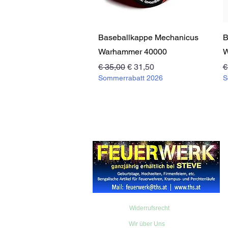
Schnellansicht
Baseballkappe Mechanicus
B
Warhammer 40000
W
Standardpreis
Sale-Preis
S
€ 35,00
€ 31,50
€
Sommerrabatt 2026
S
Widerrufsrecht
Wir über Uns