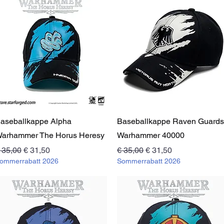
Schnellansicht
Schnellansicht
aseballkappe Alpha
Baseballkappe Raven Guards
arhammer The Horus Heresy
Warhammer 40000
tandardpreis
Sale-Preis
Standardpreis
Sale-Preis
 35,00
€ 31,50
€ 35,00
€ 31,50
ommerrabatt 2026
Sommerrabatt 2026