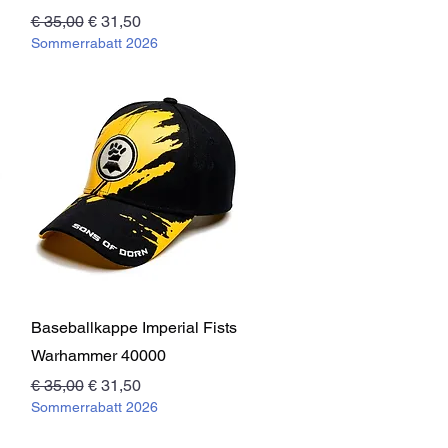
Standardpreis
Sale-Preis
€ 35,00
€ 31,50
Sommerrabatt 2026
Schnellansicht
Baseballkappe Imperial Fists
Warhammer 40000
Standardpreis
Sale-Preis
€ 35,00
€ 31,50
Sommerrabatt 2026