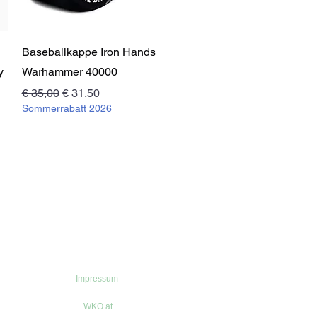
Schnellansicht
Baseballkappe Iron Hands
y
Warhammer 40000
Standardpreis
Sale-Preis
€ 35,00
€ 31,50
Sommerrabatt 2026
Impressum
WKO.at