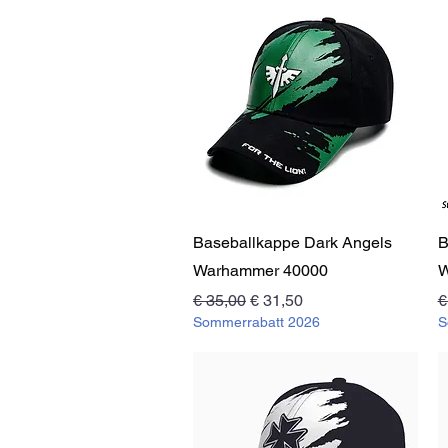
Schnellansicht
Baseballkappe Dark Angels
B
Warhammer 40000
W
Standardpreis
Sale-Preis
S
€ 35,00
€ 31,50
€
Sommerrabatt 2026
S