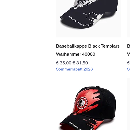
Schnellansicht
Baseballkappe Black Templars
B
Warhammer 40000
W
Standardpreis
Sale-Preis
S
€ 35,00
€ 31,50
€
Sommerrabatt 2026
S