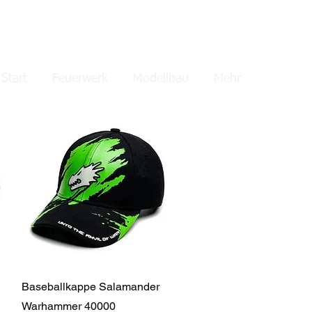
lden
Start
Feuerwerk
Modellbau
Mehr
Schnellansicht
Baseballkappe Salamander
Warhammer 40000