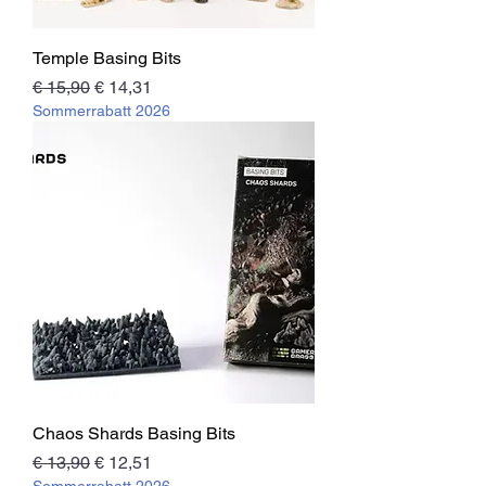
Temple Basing Bits
Standardpreis
Sale-Preis
€ 15,90
€ 14,31
Sommerrabatt 2026
Chaos Shards Basing Bits
Standardpreis
Sale-Preis
€ 13,90
€ 12,51
Sommerrabatt 2026