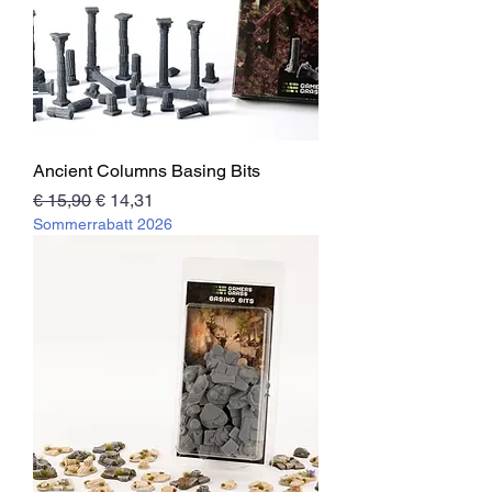
Ancient Columns Basing Bits
Standardpreis
Sale-Preis
€ 15,90
€ 14,31
Sommerrabatt 2026