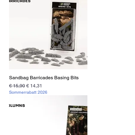
Sandbag Barricades Basing Bits
Standardpreis
Sale-Preis
€ 15,90
€ 14,31
Sommerrabatt 2026