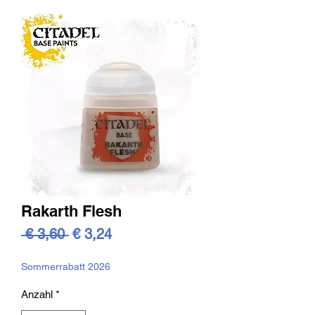
Rakarth Flesh
Standardpreis
Sale-
 € 3,60 
€ 3,24
Preis
Sommerrabatt 2026
Anzahl
*