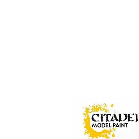
Feuerwerk-St
Feuerwerk für jeden Anlass