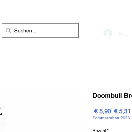
eve
Anme
Doombull B
Standar
 € 5,90 
€ 5,31
Sommerrabatt 2026
Anzahl
*