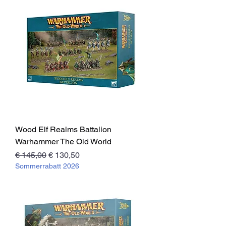
Wood Elf Realms Battalion
Warhammer The Old World
Standardpreis
Sale-Preis
€ 145,00
€ 130,50
Sommerrabatt 2026