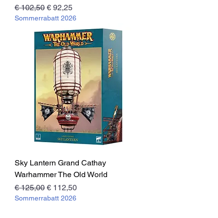
Standardpreis
Sale-Preis
€ 102,50
€ 92,25
Sommerrabatt 2026
Sky Lantern Grand Cathay
Warhammer The Old World
Standardpreis
Sale-Preis
€ 125,00
€ 112,50
Sommerrabatt 2026