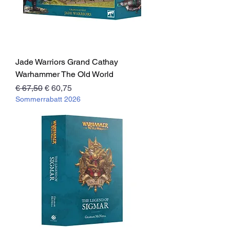
Jade Warriors Grand Cathay
Warhammer The Old World
Standardpreis
Sale-Preis
€ 67,50
€ 60,75
Sommerrabatt 2026