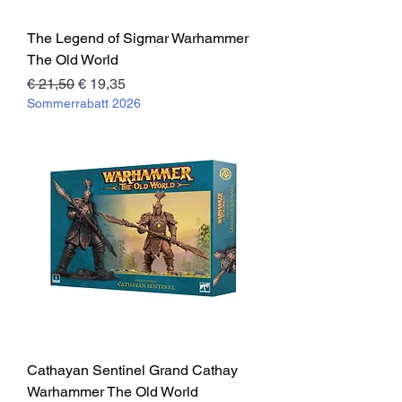
The Legend of Sigmar Warhammer
The Old World
Standardpreis
Sale-Preis
€ 21,50
€ 19,35
Sommerrabatt 2026
Cathayan Sentinel Grand Cathay
Warhammer The Old World