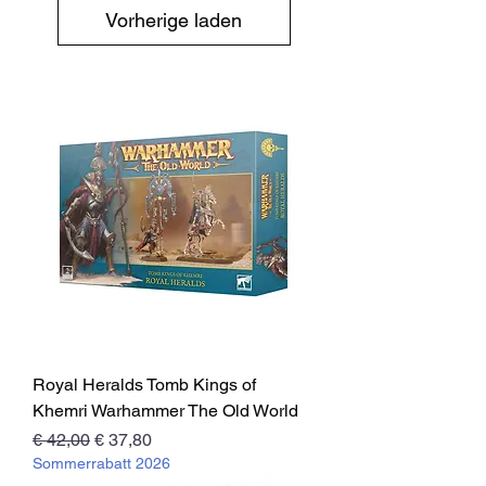
Vorherige laden
Royal Heralds Tomb Kings of
Khemri Warhammer The Old World
Standardpreis
Sale-Preis
€ 42,00
€ 37,80
Sommerrabatt 2026