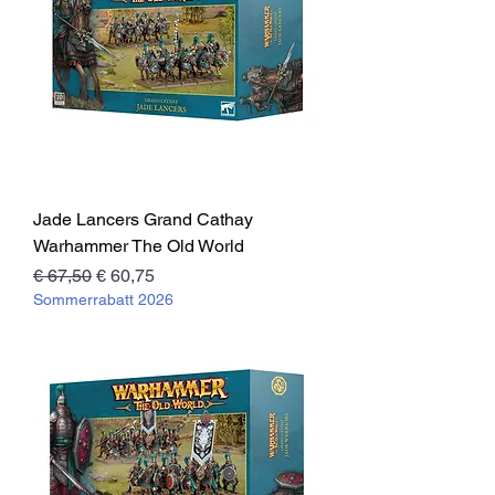
Jade Lancers Grand Cathay
Warhammer The Old World
Standardpreis
Sale-Preis
€ 67,50
€ 60,75
Sommerrabatt 2026