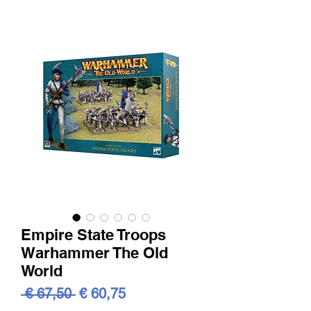
Empire State Troops
Warhammer The Old
World
Standardpreis
Sale-
 € 67,50 
€ 60,75
Preis