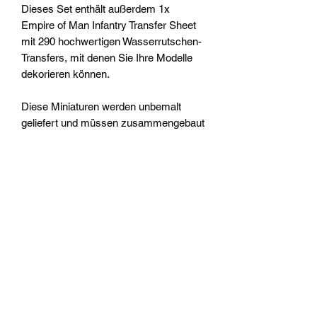
Dieses Set enthält außerdem 1x
Empire of Man Infantry Transfer Sheet
mit 290 hochwertigen Wasserrutschen-
Transfers, mit denen Sie Ihre Modelle
dekorieren können.
Diese Miniaturen werden unbemalt
geliefert und müssen zusammengebaut
werden – wir empfehlen die
Verwendung von Citadel Plastic Glue
und Citadel Colour Farben.
Widerrufsrecht
Wir über Uns