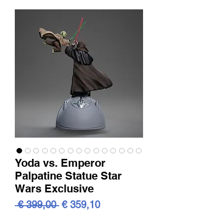
Yoda vs. Emperor
Palpatine Statue Star
Wars Exclusive
Standardpreis
Sale-
 € 399,00 
€ 359,10
Preis