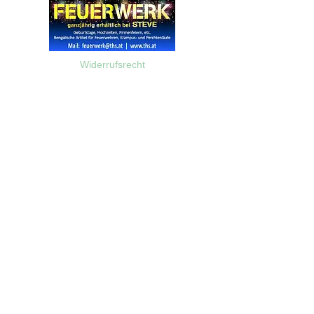
Widerrufsrecht
Wir über Uns
Zahlungsinformationen
Kontakt
Informationen zu Feuerwerk
Versandinformationen
VPI-Studie zur Emission von Feinstaub durch Feuerwerk
AGB