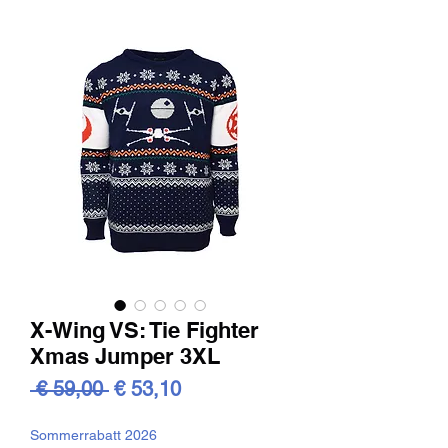
X-Wing VS: Tie Fighter
Xmas Jumper 3XL
Standardpreis
Sale-
 € 59,00 
€ 53,10
Preis
Sommerrabatt 2026