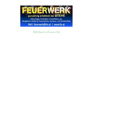
Widerrufsrecht
Wir über Uns
Zahlungsinformationen
Kontakt
Informationen zu Feuerwerk
Versandinformationen
VPI-Studie zur Emission von Feinstaub durch Feuerwerk