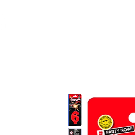
Feuerwerk-St
Feuerwerk für jeden Anlass