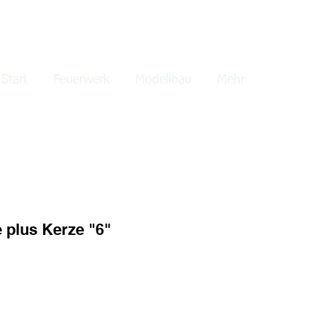
lden
Start
Feuerwerk
Modellbau
Mehr
 plus Kerze "6"