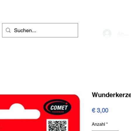
eve
Anme
Wunderkerze
Preis
€ 3,00
Anzahl
*