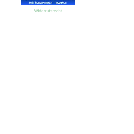
Widerrufsrecht
Wir über Uns
Zahlungsinformationen
Kontakt
Informationen zu Feuerwerk
Versandinformationen
VPI-Studie zur Emission von Feinstaub durch Feuerwerk
AGB
©2023 Feuerwerk-Steve