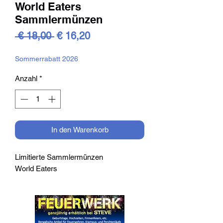
World Eaters
Sammlermünzen
Standardpreis
Sale-
 € 18,00 
€ 16,20
Preis
Sommerrabatt 2026
Anzahl
*
In den Warenkorb
Limitierte Sammlermünzen
World Eaters