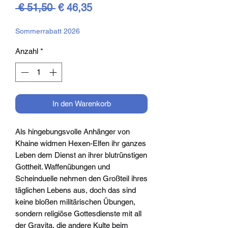
Standardpreis
Sale-
 € 51,50 
€ 46,35
Preis
Sommerrabatt 2026
Anzahl
*
In den Warenkorb
Als hingebungsvolle Anhänger von
Khaine widmen Hexen-Elfen ihr ganzes
Leben dem Dienst an ihrer blutrünstigen
Gottheit. Waffenübungen und
Scheinduelle nehmen den Großteil ihres
täglichen Lebens aus, doch das sind
keine bloßen militärischen Übungen,
sondern religiöse Gottesdienste mit all
der Gravita, die andere Kulte beim