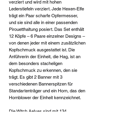
verziert und wird mit hohen
Lederstiefeln verziert. Jede Hexen-Elfe
trägt ein Paar scharfe Opfermesser,
und sie sind alle in einer passenden
Pirouetthaltung posiert. Das Set enthält
12 Köpfe – 6 Paare einzelner Designs –
von denen jeder mit einem zusätzlichen
Kopfschmuck ausgestattet ist. Die
Anführerin der Einheit, die Hag, ist an
dem besonders stacheligen
Kopfschmuck zu erkennen, den sie
trägt. Es gibt 2 Banner mit 3
verschiedenen Bannerspitzen für
Standartenträger und ein Horn, das den
Hornblower der Einheit kennzeichnet.
Die Witch Aelves sind mit 134
Komponenten erhältlich und werden mit
10-fachen Citadel 25mm Round-Basen
und einem Banner-Transfer-Blatt