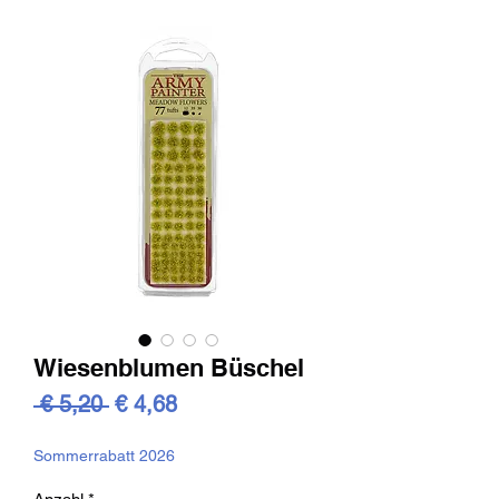
Wiesenblumen Büschel
Standardpreis
Sale-
 € 5,20 
€ 4,68
Preis
Sommerrabatt 2026