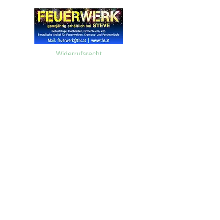
Widerrufsrecht
Wir über Uns
Zahlungsinformationen
Kontakt
Informationen zu Feuerwerk
Versandinformationen
VPI-Studie zur Emission von Feinstaub durch Feuerwerk
AGB