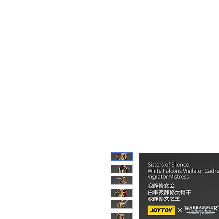
Feuerwerk-St
Feuerwerk für jeden Anlass