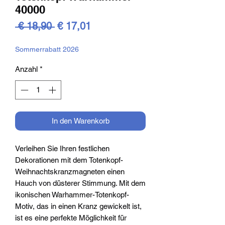
40000
Standardpreis
Sale-
 € 18,90 
€ 17,01
Preis
Sommerrabatt 2026
Anzahl
*
In den Warenkorb
Verleihen Sie Ihren festlichen
Dekorationen mit dem Totenkopf-
Weihnachtskranzmagneten einen
Hauch von düsterer Stimmung. Mit dem
ikonischen Warhammer-Totenkopf-
Motiv, das in einen Kranz gewickelt ist,
ist es eine perfekte Möglichkeit für