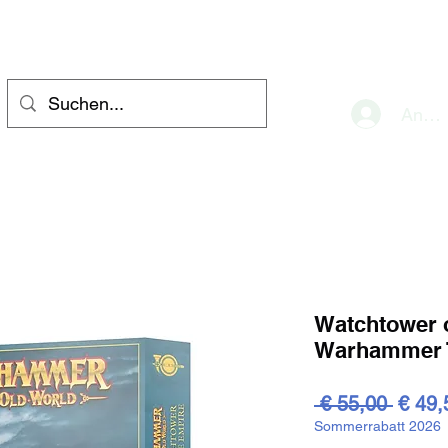
eve
Anme
Watchtower o
Warhammer T
Stand
 € 55,00 
€ 49,
Sommerrabatt 2026