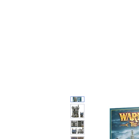
Feuerwerk-St
Feuerwerk für jeden Anlass