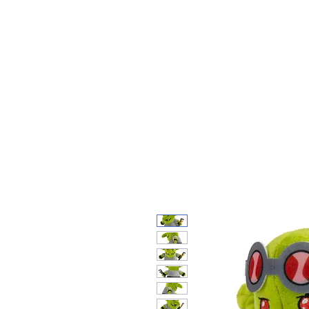
Feuerwerk-St
Feuerwerk für jeden Anlass