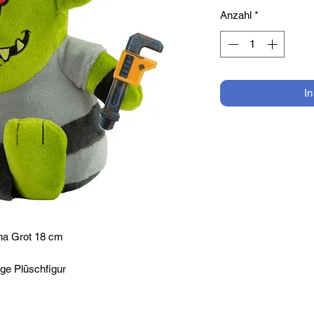
Anzahl
*
I
na Grot 18 cm
tige Plüschfigur