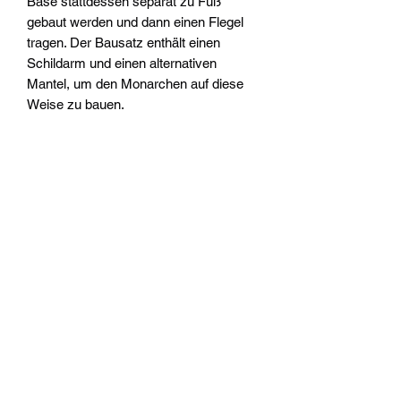
Base stattdessen separat zu Fuß
gebaut werden und dann einen Flegel
tragen. Der Bausatz enthält einen
Schildarm und einen alternativen
Mantel, um den Monarchen auf diese
Weise zu bauen.
Dieser Bausatz besteht aus 96
Kunststoffteilen, 1x Citadel-
Rechteckbase (100 x 150 mm) und 1x
Citadel-Quadratbase (25 mm). Diese
Miniatur ist unbemalt und muss
zusammengebaut werden – wir
empfehlen die Verwendung von Citadel-
Kunststoffkleber und Citadel-Colour-
Farben.