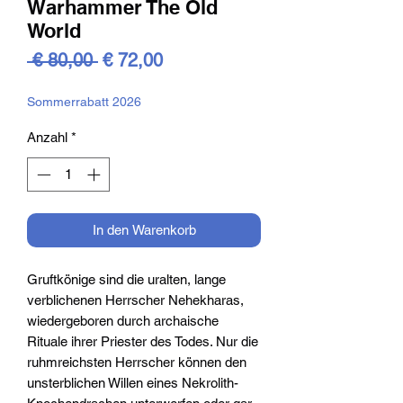
Warhammer The Old
World
Standardpreis
Sale-
 € 80,00 
€ 72,00
Preis
Sommerrabatt 2026
Anzahl
*
In den Warenkorb
Gruftkönige sind die uralten, lange
verblichenen Herrscher Nehekharas,
wiedergeboren durch archaische
Rituale ihrer Priester des Todes. Nur die
ruhmreichsten Herrscher können den
unsterblichen Willen eines Nekrolith-