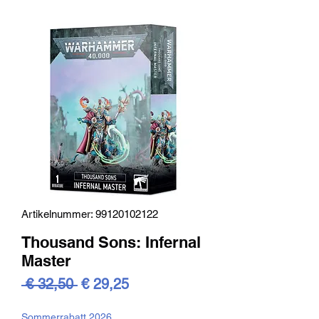
Artikelnummer: 99120102122
Thousand Sons: Infernal
Master
Standardpreis
Sale-
 € 32,50 
€ 29,25
Preis
Sommerrabatt 2026