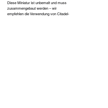
Diese Miniatur ist unbemalt und muss
zusammengebaut werden – wir
empfehlen die Verwendung von Citadel-
Kunststoffkleber und Citadel-Farben.
Widerrufsrecht
Wir über Uns
Zahlungsinformationen
Kontakt
Informationen zu Feuerwerk