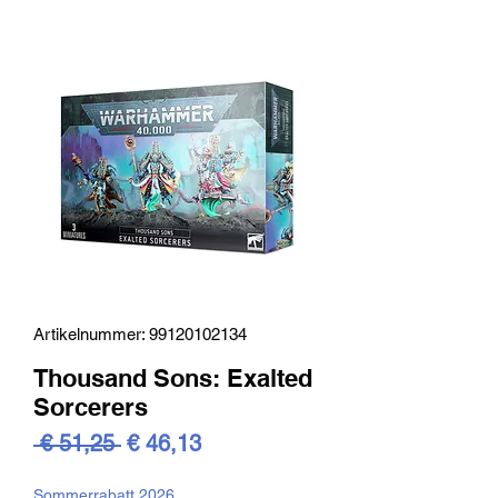
Artikelnummer: 99120102134
Thousand Sons: Exalted
Sorcerers
Standardpreis
Sale-
 € 51,25 
€ 46,13
Preis
Sommerrabatt 2026