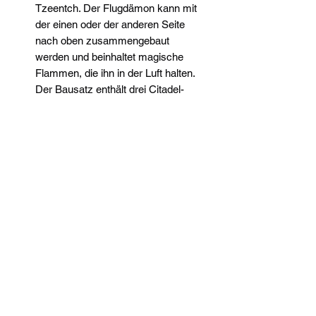
Tzeentch. Der Flugdämon kann mit
der einen oder der anderen Seite
nach oben zusammengebaut
werden und beinhaltet magische
Flammen, die ihn in der Luft halten.
Der Bausatz enthält drei Citadel-
Rundbases (32 mm) und ein Citadel-
Rundbase (40 mm).
Widerrufsrecht
Wir über Uns
Zahlungsinformationen