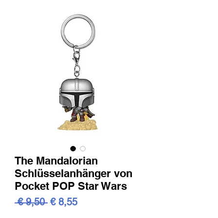
The Mandalorian
Schlüsselanhänger von
Pocket POP Star Wars
Standardpreis
Sale-
 € 9,50 
€ 8,55
Preis