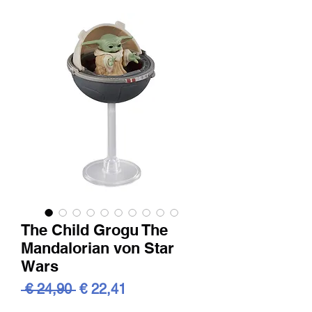
The Child Grogu The
Mandalorian von Star
Wars
Standardpreis
Sale-
 € 24,90 
€ 22,41
Preis