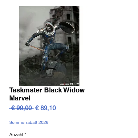
Taskmster Black Widow
Marvel
Standardpreis
Sale-
 € 99,00 
€ 89,10
Preis
Sommerrabatt 2026
Anzahl
*