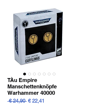
TÀu Empire
Manschettenknöpfe
Warhammer 40000
Standardpreis
Sale-
 € 24,90 
€ 22,41
Preis