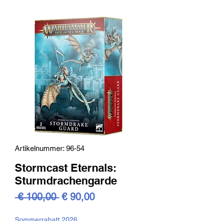
Artikelnummer: 96-54
Stormcast Eternals:
Sturmdrachengarde
Standardpreis
Sale-
 € 100,00 
€ 90,00
Preis
Sommerrabatt 2026