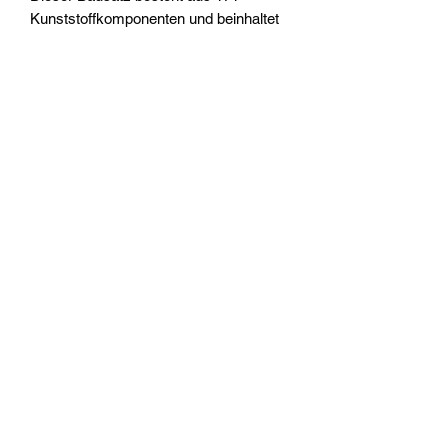
Kunststoffkomponenten und beinhaltet
5 Citadel-Rundbases (32 mm) und
einen Infanterie-Abziehbilderbogen der
Space Marines. Diese Miniaturen sind
unbemalt und müssen
zusammengebaut werden – wir
empfehlen dafür Citadel-
Kunststoffkleber und Citadel-Colour-
Farben.
Widerrufsrecht
Wir über Uns