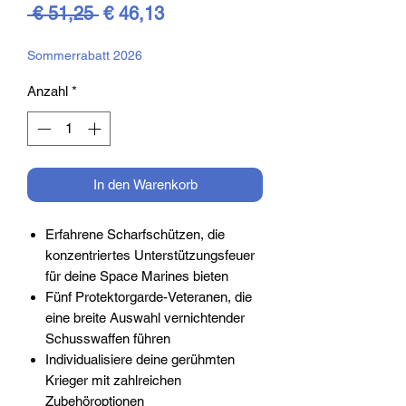
Standardpreis
Sale-
 € 51,25 
€ 46,13
Preis
Sommerrabatt 2026
Anzahl
*
In den Warenkorb
Erfahrene Scharfschützen, die
konzentriertes Unterstützungsfeuer
für deine Space Marines bieten
Fünf Protektorgarde-Veteranen, die
eine breite Auswahl vernichtender
Schusswaffen führen
Individualisiere deine gerühmten
Krieger mit zahlreichen
Zubehöroptionen