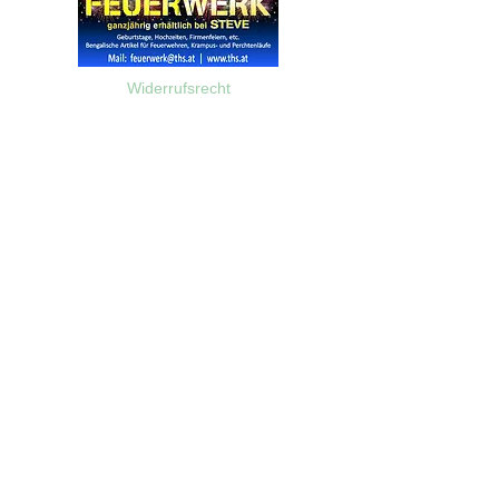
Widerrufsrecht
Wir über Uns
Zahlungsinformationen
Kontakt
Informationen zu Feuerwerk
Versandinformationen
VPI-Studie zur Emission von Feinstaub durch Feuerwerk
AGB