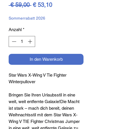
Standardpreis
Sale-
 € 59,00 
€ 53,10
Preis
Sommerrabatt 2026
Anzahl
*
In den Warenkorb
Star Wars X-Wing V Tie Fighter
Winterpullover
Bringen Sie Ihren Urlaubsstil in eine
weit, weit entfernte Galaxie!Die Macht
ist stark – mach dich bereit, deinen
Weihnachtsstil mit dem Star Wars X-
Wing V TIE Fighter Christmas Jumper
in eine weit, weit entfernte Galaxie zu