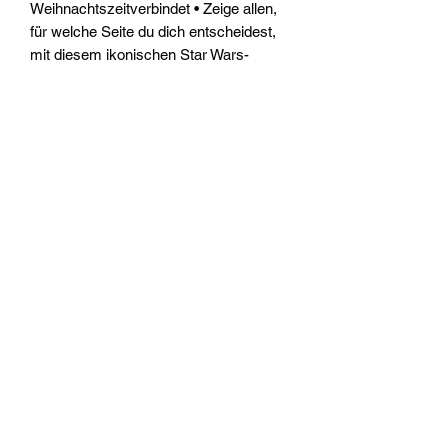
Weihnachtszeitverbindet • Zeige allen,
für welche Seite du dich entscheidest,
mit diesem ikonischen Star Wars-
Design!
Widerrufsrecht
Wir über Uns
Zahlungsinformationen
Kontakt
Informationen zu Feuerwerk