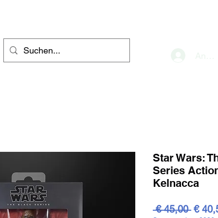
eve
Anme
Star Wars: T
Series Actio
Kelnacca
Stand
 € 45,00 
€ 40,