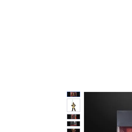
Feuerwerk-St
Feuerwerk für jeden Anlass