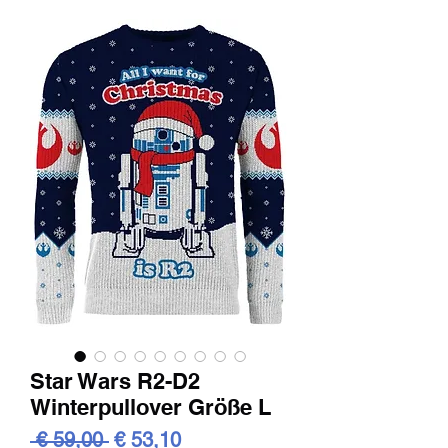
Star Wars R2-D2
Winterpullover Größe L
Standardpreis
Sale-
 € 59,00 
€ 53,10