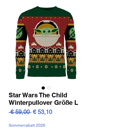
Star Wars The Child
Winterpullover Größe L
Standardpreis
Sale-
 € 59,00 
€ 53,10
Preis
Sommerrabatt 2026