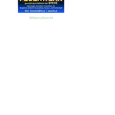
Widerrufsrecht
Wir über Uns
Zahlungsinformationen
Kontakt
Informationen zu Feuerwerk
Versandinformationen
VPI-Studie zur Emission von Feinstaub durch Feuerwerk
AGB