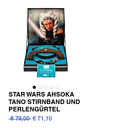
STAR WARS AHSOKA
TANO STIRNBAND UND
PERLENGÜRTEL
Standardpreis
Sale-
 € 79,00 
€ 71,10
Preis