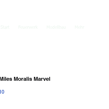
lden
Start
Feuerwerk
Modellbau
Mehr
Miles Moralis Marvel
ardpreis
Sale-
10
Preis