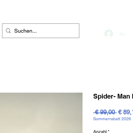
eve
Anme
Spider- Man 
Stand
 € 99,00 
€ 89,
Sommerrabatt 2026
Anzahl
*