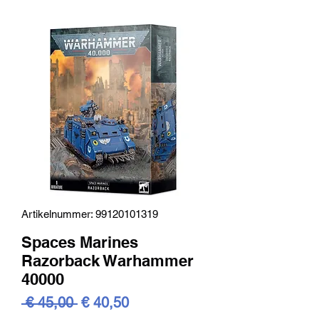
Artikelnummer: 99120101319
Spaces Marines
Razorback Warhammer
40000
Standardpreis
Sale-
 € 45,00 
€ 40,50