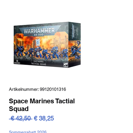
Artikelnummer: 99120101316
Space Marines Tactial
Squad
Standardpreis
Sale-
 € 42,50 
€ 38,25
Preis
Sommerrabatt 2026