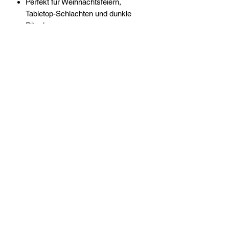
Perfekt für Weihnachtsfeiern,
Tabletop-Schlachten und dunkle
Rituale
Widerrufsrecht
Wir über Uns
Zahlungsinformationen
Kontakt
Informationen zu Feuerwerk
Versandinformationen