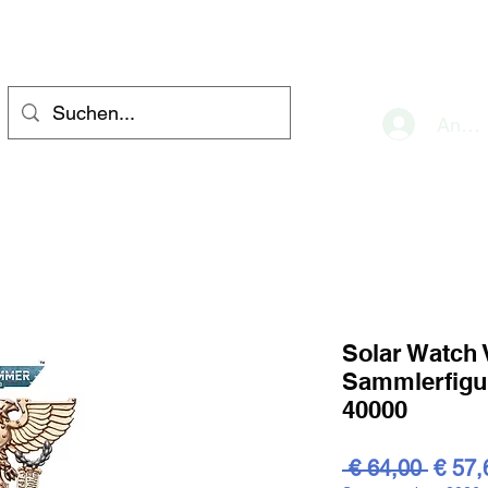
eve
Anme
Solar Watch 
Sammlerfig
40000
Stand
 € 64,00 
€ 57,