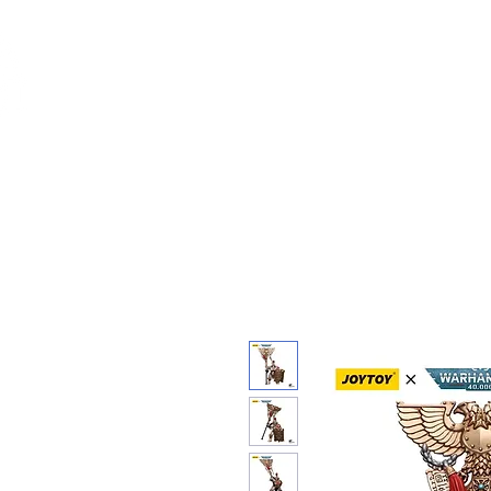
Feuerwerk-St
Feuerwerk für jeden Anlass