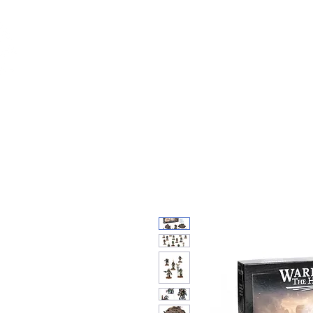
Feuerwerk-St
Feuerwerk für jeden Anlass