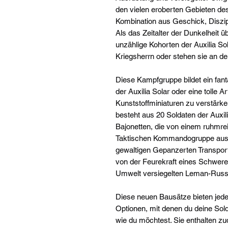
den vielen eroberten Gebieten d
Kombination aus Geschick, Diszip
Als das Zeitalter der Dunkelheit ü
unzählige Kohorten der Auxilia Sol
Kriegsherrn oder stehen sie an de
Diese Kampfgruppe bildet ein fan
der Auxilia Solar oder eine tolle
Kunststoffminiaturen zu verstärke
besteht aus 20 Soldaten der Auxi
Bajonetten, die von einem ruhmre
Taktischen Kommandogruppe aus v
gewaltigen Gepanzerten Transpor
von der Feurekraft eines Schwer
Umwelt versiegelten Leman-Russ-
Diese neuen Bausätze bieten je
Optionen, mit denen du deine Sold
wie du möchtest. Sie enthalten z