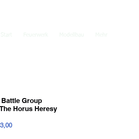
lden
Start
Feuerwerk
Modellbau
Mehr
a Battle Group
The Horus Heresy
dardpreis
Sale-
3,00
Preis