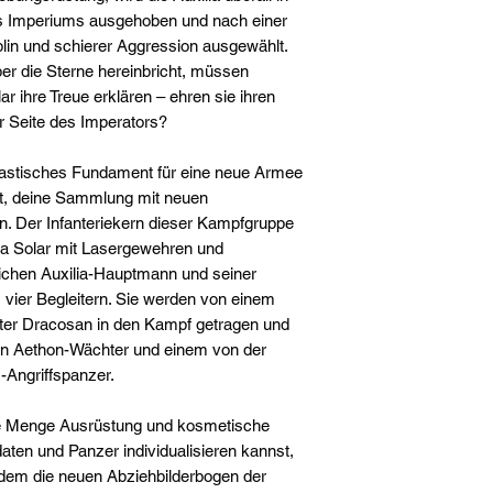
es Imperiums ausgehoben und nach einer
lin und schierer Aggression ausgewählt.
ber die Sterne hereinbricht, müssen
ar ihre Treue erklären – ehren sie ihren
r Seite des Imperators?
tastisches Fundament für eine neue Armee
 Art, deine Sammlung mit neuen
n. Der Infanteriekern dieser Kampfgruppe
lia Solar mit Lasergewehren und
ichen Auxilia-Hauptmann und seiner
ier Begleitern. Sie werden von einem
ter Dracosan in den Kampf getragen und
en Aethon-Wächter und einem von der
Angriffspanzer.
de Menge Ausrüstung und kosmetische
aten und Panzer individualisieren kannst,
udem die neuen Abziehbilderbogen der