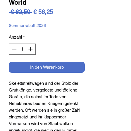
World
Standardpreis
Sale-
 € 62,50 
€ 56,25
Preis
Sommerrabatt 2026
Anzahl
*
In den Warenkorb
Skelettstreitwagen sind der Stolz der
Gruftkönige, vergoldete und tödliche
Geräte, die selbst im Tode von
Nehekharas besten Kriegern gelenkt
werden. Oft werden sie in großer Zahl
eingesetzt und ihr klappernder
Vormarsch wird von Staubwolken
angekündigt, die weit in den Himmel