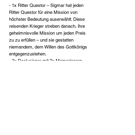
- 1x Ritter Questor – Sigmar hat jeden
Ritter Questor für eine Mission von
höchster Bedeutung auserwählt. Diese
reisenden Krieger streben danach, ihre
geheimnisvolle Mission um jeden Preis
zu zu erfüllen – und sie gestatten
niemandem, dem Willen des Gottkönigs
entgegenzustehen.
- 3x Reclusianer mit 2x Memorianern –
Reclusianer schreiten nur an den
dunkelsten Tagen in die Schlacht, denn
diese unsterblichen Krieger stehen kurz
davor, ihre Menschlichkeit vollständig
zu verlieren, und ihre blitzverbrannten
Seelen sind der zersetzenden Macht
des Chaos gegenüber besonders
resistent.
- 3x Prosecutoren – Prosecutoren
stürzen auf brennenden Schwingen wie