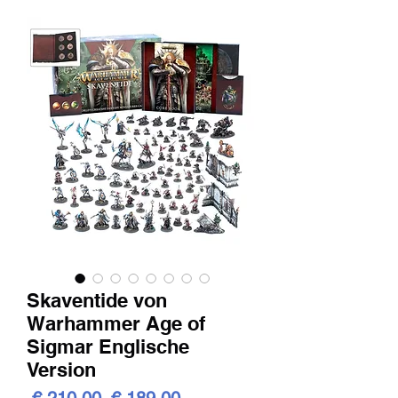
Skaventide von
Warhammer Age of
Sigmar Englische
Version
Standardpreis
Sale-