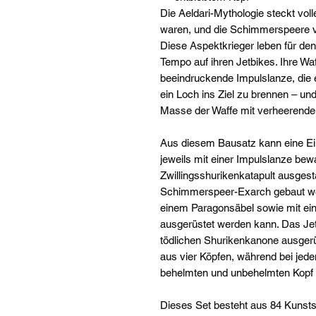
Die Aeldari-Mythologie steckt volle
waren, und die Schimmerspeere v
Diese Aspektkrieger leben für den
Tempo auf ihren Jetbikes. Ihre Waf
beeindruckende Impulslanze, die 
ein Loch ins Ziel zu brennen – un
Masse der Waffe mit verheerenden,
Aus diesem Bausatz kann eine Ei
jeweils mit einer Impulslanze bew
Zwillingsshurikenkatapult ausgesta
Schimmerspeer-Exarch gebaut wer
einem Paragonsäbel sowie mit e
ausgerüstet werden kann. Das Jet
tödlichen Shurikenkanone ausgerü
aus vier Köpfen, während bei j
behelmten und unbehelmten Kopf 
Dieses Set besteht aus 84 Kunstst