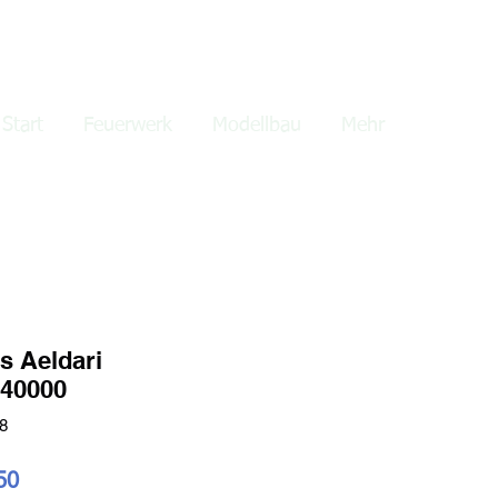
lden
Start
Feuerwerk
Modellbau
Mehr
s Aeldari
40000
8
ardpreis
Sale-
50