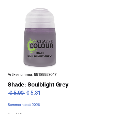
Artikelnummer: 99189953047
Shade: Soulblight Grey
Standardpreis
Sale-
 € 5,90 
€ 5,31
Preis
Sommerrabatt 2026