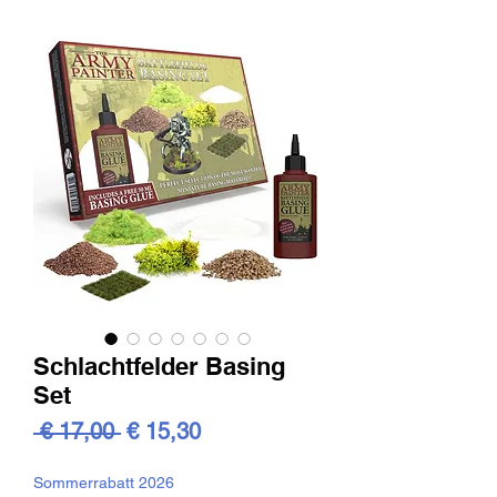
Schlachtfelder Basing
Set
Standardpreis
Sale-
 € 17,00 
€ 15,30
Preis
Sommerrabatt 2026