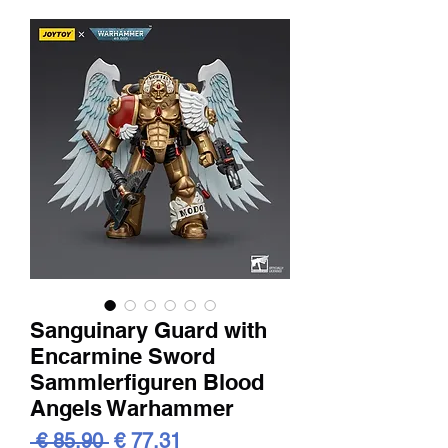
Sanguinary Guard with
Encarmine Sword
Sammlerfiguren Blood
Angels Warhammer
Standardpreis
Sale-
 € 85,90 
€ 77,31