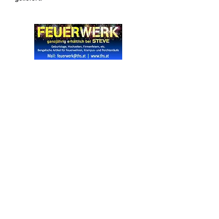
Widerrufsrecht
Wir über Uns
Zahlungsinformationen
Kontakt
Informationen zu Feuerwerk
Versandinformationen
VPI-Studie zur Emission von Feinstaub durch Feuerwerk