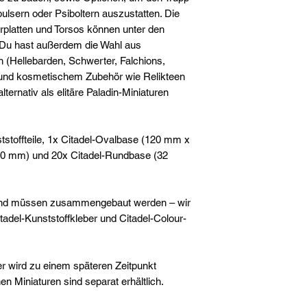
ulsern oder Psiboltern auszustatten. Die
platten und Torsos können unter den
 Du hast außerdem die Wahl aus
 (Hellebarden, Schwerter, Falchions,
nd kosmetischem Zubehör wie Relikteen
ernativ als elitäre Paladin-Miniaturen
stoffteile, 1x Citadel-Ovalbase (120 mm x
40 mm) und 20x Citadel-Rundbase (32
 und müssen zusammengebaut werden – wir
adel-Kunststoffkleber und Citadel-Colour-
r wird zu einem späteren Zeitpunkt
hen Miniaturen sind separat erhältlich.