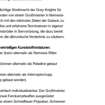
chtige Streitmacht der Grey Knights für
rden von einem Großmeister in Nemesis-
sich mit den stärksten Zielen der Galaxis zu
he und erfahrene Terminatoren in eigenst
sbrüder in Servorüstung, die dazu bereit
, um die dämonische Verderbnis zu säubern.
ehrteiligen Kunststoffminiaturen:
r (kann alternativ als Nemesis-Ritter
können alternativ als Paladine gebaut
nen alternativ als Interceptortrupp,
pp gebaut werden)
einfach individualisierbar. Der Großmeister
u zwei Fernkampfwaffen ausgerüstet
us einem Schnellfeuer-Psipulser, Schweren