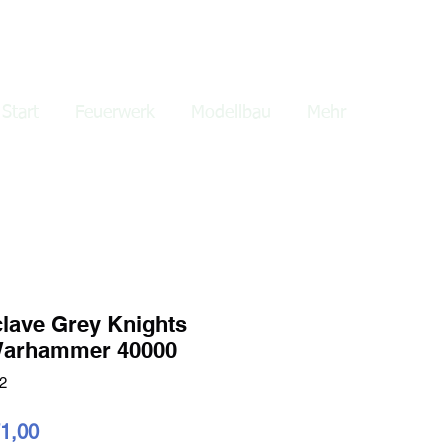
lden
Start
Feuerwerk
Modellbau
Mehr
lave Grey Knights
 Warhammer 40000
2
dardpreis
Sale-
1,00