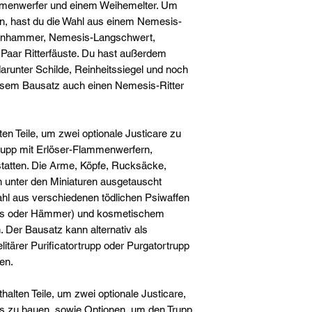
mmenwerfer und einem Weihemelter. Um
 hast du die Wahl aus einem Nemesis-
enhammer, Nemesis-Langschwert,
Paar Ritterfäuste. Du hast außerdem
runter Schilde, Reinheitssiegel und noch
iesem Bausatz auch einen Nemesis-Ritter
ten Teile, um zwei optionale Justicare zu
rupp mit Erlöser-Flammenwerfern,
statten. Die Arme, Köpfe, Rucksäcke,
n unter den Miniaturen ausgetauscht
hl aus verschiedenen tödlichen Psiwaffen
ions oder Hämmer) und kosmetischem
 Der Bausatz kann alternativ als
elitärer Purificatortrupp oder Purgatortrupp
en.
halten Teile, um zwei optionale Justicare,
s zu bauen, sowie Optionen, um den Trupp