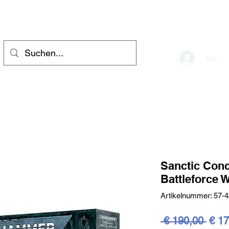
eve
Anme
Sanctic Conc
Battleforce
Artikelnummer: 57-4
Stan
 € 190,00 
€ 17