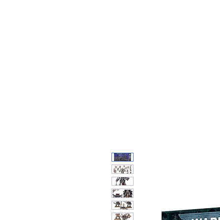
Feuerwerk-St
Feuerwerk für jeden Anlass