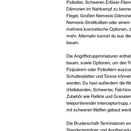
Psibolter, Schweren Erlöser-Fla
Dämonen im Nahkampf zu bannen,
Flegel, Großen Nemesis-Dämon
Nemesis-Streitkolben oder einem 
mehrere kosmetische Optionen, da
mehr. Alternativ kannst du aus d
bauen.
Die Angriffstruppminiaturen enthal
bauen, sowie Optionen, um den T
Psipulsern oder Psiboltern auszu
Schulterplatten und Torsos könne
werden. Du hast außerdem die Wa
(Hellebarden, Schwerter, Falch
Zubehör wie Relikte und Granaten.
teleportierender Interceptortrupp, 
mit schweren Waffen gebaut werd
Die Bruderschaft-Terminatoren ent
Standartenträger und Apothecariu