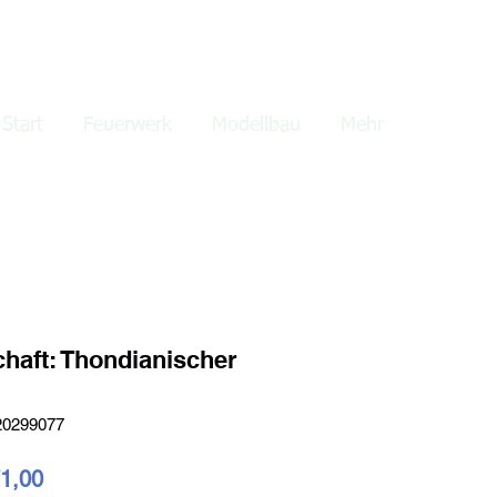
lden
Start
Feuerwerk
Modellbau
Mehr
haft: Thondianischer
20299077
dardpreis
Sale-
1,00