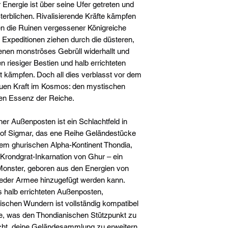
r Energie ist über seine Ufer getreten und
Sterblichen. Rivalisierende Kräfte kämpfen
en die Ruinen vergessener Königreiche
 Expeditionen ziehen durch die düsteren,
enen monströses Gebrüll widerhallt und
riesiger Bestien und halb errichteten
t kämpfen. Doch all dies verblasst vor dem
neuen Kraft im Kosmos: den mystischen
ten Essenz der Reiche.
er Außenposten ist ein Schlachtfeld in
of Sigmar, das ene Reihe Geländestücke
 dem ghurischen Alpha-Kontinent Thondia,
Krondgrat-Inkarnation von Ghur – ein
onster, geboren aus den Energien von
jeder Armee hinzugefügt werden kann.
s halb errichteten Außenposten,
tischen Wundern ist vollständig kompatibel
e, was den Thondianischen Stützpunkt zu
cht, deine Geländesammlung zu erweitern