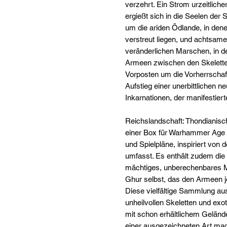
verzehrt. Ein Strom urzeitliche
ergießt sich in die Seelen der 
um die ariden Ödlande, in den
verstreut liegen, und achtsame
veränderlichen Marschen, in d
Armeen zwischen den Skeletten 
Vorposten um die Vorherrschaf
Aufstieg einer unerbittlichen 
Inkarnationen, der manifestier
Reichslandschaft: Thondianisch
einer Box für Warhammer Age 
und Spielpläne, inspiriert von
umfasst. Es enthält zudem die 
mächtiges, unberechenbares M
Ghur selbst, das den Armeen 
Diese vielfältige Sammlung au
unheilvollen Skeletten und exo
mit schon erhältlichem Geländ
einer ausgezeichneten Art ma