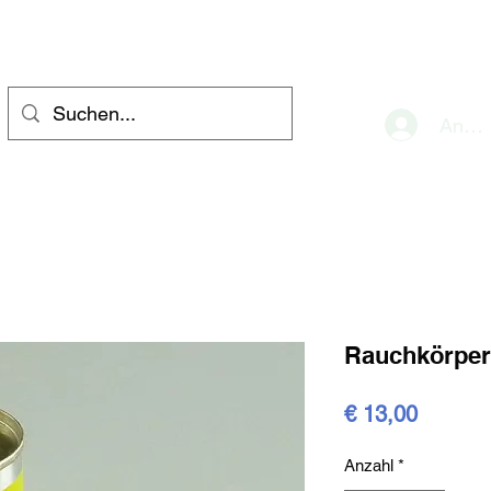
eve
Anme
Rauchkörper
Preis
€ 13,00
Anzahl
*