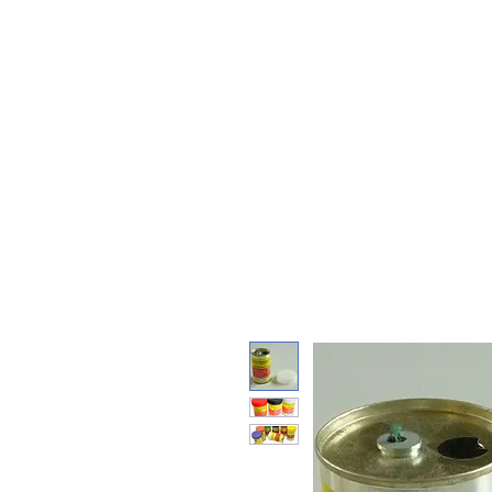
Feuerwerk-St
Feuerwerk für jeden Anlass