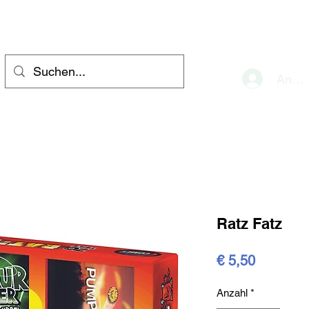
eve
Anme
Ratz Fatz
Preis
€ 5,50
Anzahl
*