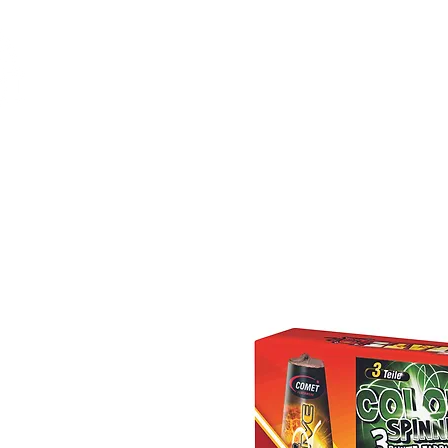
Feuerwerk-St
Feuerwerk für jeden Anlass