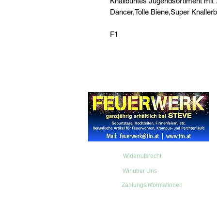
Knallbuntes Jugendsortiment mit 
Dancer,Tolle Biene,Super Knalle
F1
Widerrufsrecht
Wir über Uns
Zahlungsinformationen