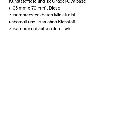
Kunststoffteile und 1x Citadel-Ovalbase
(105 mm x 70 mm). Diese
zusammensteckbaren Miniatur ist
unbemalt und kann ohne Klebstoff
zusammengebaut werden – wir
empfehlen die Verwendung von Citadel-
Colour-Farben.
Widerrufsrecht
Wir über Uns
Zahlungsinformationen
Kontakt