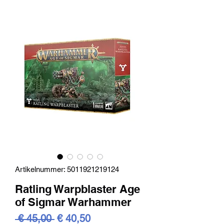
Artikelnummer: 5011921219124
Ratling Warpblaster Age
of Sigmar Warhammer
Standardpreis
Sale-
 € 45,00 
€ 40,50